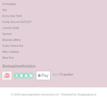
Artistique
Kis
Ecru new York
Curly Secret OUTLET
Luxury Gold
tassen
Beauty pillow
Color Home Kit
Marc inbane
Max Pro
Betaalmethodes
© 2026 www.kapsalon-nononsens.nl - Powered by Shoppagina.nl