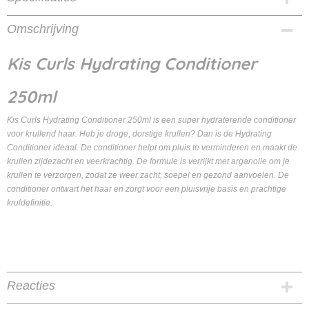
Productcode
Omschrijving
8717496448293
EAN code
Kis Curls Hydrating Conditioner
8717496448293
Productcode leverancier
250ml
kis
Kis Curls Hydrating Conditioner 250ml is een super hydraterende conditioner
voor krullend haar. Heb je droge, dorstige krullen? Dan is de Hydrating
Conditioner ideaal. De conditioner helpt om pluis te verminderen en maakt de
krullen zijdezacht en veerkrachtig. De formule is verrijkt met arganolie om je
krullen te verzorgen, zodat ze weer zacht, soepel en gezond aanvoelen. De
conditioner ontwart het haar en zorgt voor een pluisvrije basis en prachtige
kruldefinitie.
Reacties