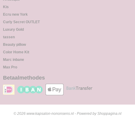
Kis
Ecru new York
Curly Secret OUTLET
Luxury Gold
tassen
Beauty pillow
Color Home Kit
Marc inbane
Max Pro
Betaalmethodes
© 2026 www.kapsalon-nononsens.nl - Powered by Shoppagina.nl