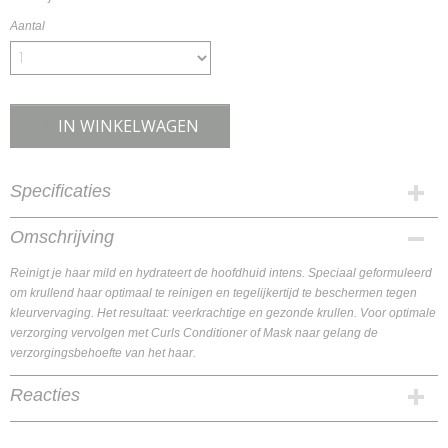
Aantal
IN WINKELWAGEN
Specificaties
Productcode
Omschrijving
KIS95200
Reinigt je haar mild en hydrateert de hoofdhuid intens. Speciaal geformuleerd
EAN code
om krullend haar optimaal te reinigen en tegelijkertijd te beschermen tegen
KIS95200
kleurvervaging. Het resultaat: veerkrachtige en gezonde krullen. Voor optimale
verzorging vervolgen met Curls Conditioner of Mask naar gelang de
verzorgingsbehoefte van het haar.
Reacties