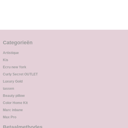
Categorieën
Artistique
Kis
Ecru new York
Curly Secret OUTLET
Luxury Gold
tassen
Beauty pillow
Color Home Kit
Marc inbane
Max Pro
Betaalmethodes