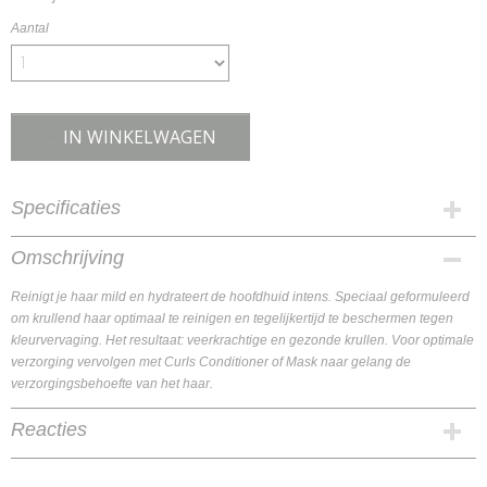
Aantal
IN WINKELWAGEN
Specificaties
Productcode
Omschrijving
KIS95200
Reinigt je haar mild en hydrateert de hoofdhuid intens. Speciaal geformuleerd
EAN code
om krullend haar optimaal te reinigen en tegelijkertijd te beschermen tegen
KIS95200
kleurvervaging. Het resultaat: veerkrachtige en gezonde krullen. Voor optimale
verzorging vervolgen met Curls Conditioner of Mask naar gelang de
verzorgingsbehoefte van het haar.
Reacties