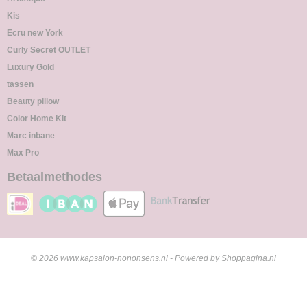
Kis
Ecru new York
Curly Secret OUTLET
Luxury Gold
tassen
Beauty pillow
Color Home Kit
Marc inbane
Max Pro
Betaalmethodes
© 2026 www.kapsalon-nononsens.nl - Powered by Shoppagina.nl