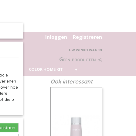
Inloggen
Registreren
UW WINKELWAGEN
Geen producten
(0)
 PILLOW
COLOR HOME KIT
+
iale
Ook interessant
 verlenen
e over hoe
dere
f die u
toestaan