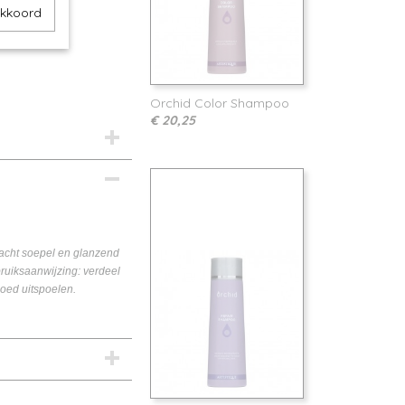
akkoord
Orchid Color Shampoo
€ 20,25
zacht soepel en glanzend
bruiksaanwijzing: verdeel
oed uitspoelen.