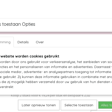
s toestaan Opties
ullen knippen
Bruidspagina
Over ons
Vacature
emming
Details
Over
 website worden cookies gebruikt
URLY SECRET OUTLET
LUXURY GOLD
TASSEN
BEAUTY
orden door ons gebruikt voor verkeersanalyse, het aanbieden van soc
Orchid Repair Mask 200 ml
cties en het personaliseren van informatie en advertenties. Daarnaast
ociale media-, advertentie- en analysepartners toegang tot informati
te gebruikt. Zij kunnen deze informatie gebruiken in combinatie met an
€ 20,25
(inclusief btw 21%)
die zij mogelijk hebben verzameld door uw gebruik van hun diensten o
verstrekt.
Levertijd 1
Koop 2 stuks voor € 19,24 per stuk en bespaar € 2,02
Koop 3 stuks voor € 18,23 per stuk en bespaar € 6,06
Later opnieuw tonen
Selectie toestaan
Alles 
Aantal