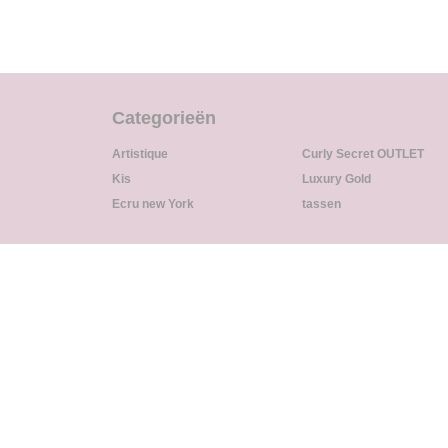
Categorieën
Artistique
Curly Secret OUTLET
Kis
Luxury Gold
Ecru new York
tassen