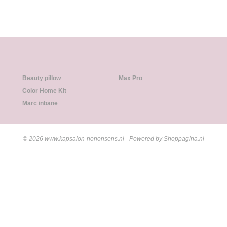
Beauty pillow
Max Pro
Color Home Kit
Marc inbane
© 2026 www.kapsalon-nononsens.nl - Powered by Shoppagina.nl