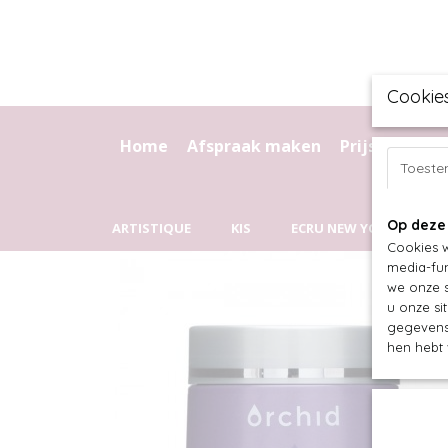
Cookie
Home
Afspraak maken
Prijslijst
Kr
Toest
Op deze
ARTISTIQUE
KIS
ECRU NEW YORK
C
Cookies w
media-fun
we onze s
u onze si
gegevens 
hen hebt 