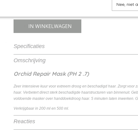
Nee, niet 
IN WINKELWAGEN
Specificaties
Productcode
8715563127447
Omschrijving
EAN code
8715563127447
Orchid Repair Mask (PH 2 .7)
Zeer intensieve kuur voor extreem droog en beschadigd haar. Zorgt voor 
haar. Verbetert direct sterk beschadigde haarstructuren van binnenuit. Ge
voldoende masker over handdoekdroog haar. 5 minuten laten inwerken. G
Verkrijgbaar in 200 ml en 500 ml.
Reacties