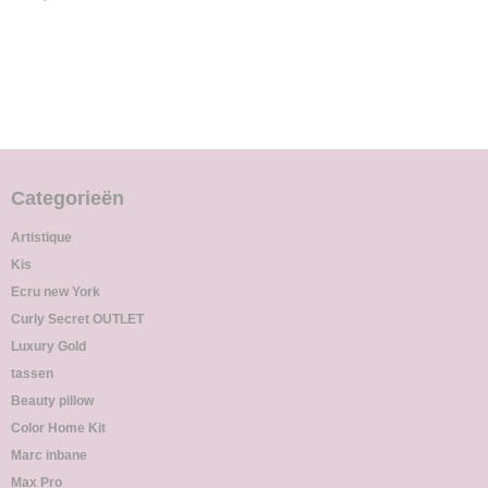
Categorieën
Artistique
Kis
Ecru new York
Curly Secret OUTLET
Luxury Gold
tassen
Beauty pillow
Color Home Kit
Marc inbane
Max Pro