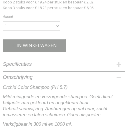
Koop 2 stuks voor € 19,24 per stuk en bespaar € 2,02
Koop 3 stuks voor € 18,23 per stuk en bespaar € 6,06
Aantal
IN WINKELWAGEN
Specificaties
Productcode
Omschrijving
8715563127003
Orchid Color Shampoo (PH 5.7)
EAN code
8715563127003
Mild reinigende en verzorgende shampoo. Geeft direct
briljantie aan gekleurd en ongekleurd haar.
Gebruiksaanwijzing: Aanbrengen op nat haar, zacht
inmasseren en laten schuimen. Goed uitspoelen.
Verkrijgbaar in 300 ml en 1000 ml.