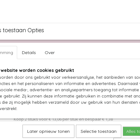
s toestaan Opties
ullen knippen
Bruidspagina
Over ons
Vacature
emming
Details
Over
 website worden cookies gebruikt
URLY SECRET OUTLET
LUXURY GOLD
TASSEN
BEAUTY
orden door ons gebruikt voor verkeersanalyse, het aanbieden van soc
Daily Cleanse Wash
cties en het personaliseren van informatie en advertenties. Daarnaast
ociale media-, advertentie- en analysepartners toegang tot informati
te gebruikt. Zij kunnen deze informatie gebruiken in combinatie met an
€ 13,75
(inclusief btw 21%)
die zij mogelijk hebben verzameld door uw gebruik van hun diensten o
verstrekt.
Levertijd 1
Koop 2 stuks voor € 13,06 per stuk en bespaar € 1,38
Koop 3 stuks voor € 12,38 per stuk en bespaar € 4,11
Later opnieuw tonen
Selectie toestaan
Alles 
Aantal