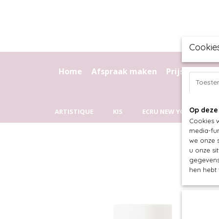
Cookie
Home
Afspraak maken
Prijslijst
Kr
Toest
Op deze
ARTISTIQUE
KIS
ECRU NEW YORK
C
Cookies w
media-fun
we onze s
u onze si
gegevens 
hen hebt 