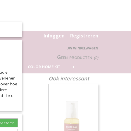
Inloggen
Registreren
UW WINKELWAGEN
Geen producten
(0)
 PILLOW
COLOR HOME KIT
+
iale
Ook interessant
 verlenen
e over hoe
dere
f die u
toestaan