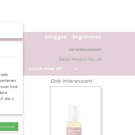
Inloggen
Registreren
UW WINKELWAGEN
Geen producten
(0)
 PILLOW
COLOR HOME KIT
+
iale
Ook interessant
 verlenen
e over hoe
dere
f die u
toestaan