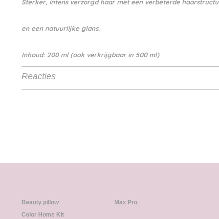
Sterker, intens verzorgd haar met een verbeterde haarstruct
en een natuurlijke glans.
Inhoud: 200 ml (ook verkrijgbaar in 500 ml)
Reacties
Beauty pillow
Max Pro
Color Home Kit