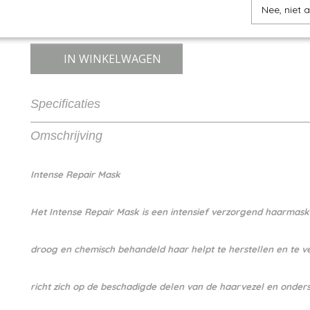
Nee, niet 
IN WINKELWAGEN
Specificaties
Productcode
8715563421224
Omschrijving
EAN code
8715563421224
Productcode leverancier
Artistique
Intense Repair Mask
Het Intense Repair Mask is een intensief verzorgend haarmask
droog en chemisch behandeld haar helpt te herstellen en te v
richt zich op de beschadigde delen van de haarvezel en onders