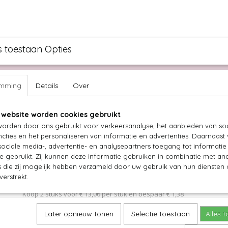
s toestaan Opties
ullen knippen
Bruidspagina
Over ons
Vacature
emming
Details
Over
 website worden cookies gebruikt
URLY SECRET OUTLET
LUXURY GOLD
TASSEN
BEAUTY
orden door ons gebruikt voor verkeersanalyse, het aanbieden van soc
Intense Repair Mask
cties en het personaliseren van informatie en advertenties. Daarnaast
ociale media-, advertentie- en analysepartners toegang tot informati
te gebruikt. Zij kunnen deze informatie gebruiken in combinatie met an
€ 13,75
(inclusief btw 21%)
die zij mogelijk hebben verzameld door uw gebruik van hun diensten o
verstrekt.
Levertijd 1
Koop 2 stuks voor € 13,06 per stuk en bespaar € 1,38
Koop 3 stuks voor € 12,38 per stuk en bespaar € 4,11
Later opnieuw tonen
Selectie toestaan
Alles 
Aantal