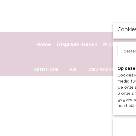
Cookie
Home
Afspraak maken
Prijslijst
Kr
Toest
Op deze
ARTISTIQUE
KIS
ECRU NEW YORK
C
Cookies w
media-fun
we onze s
u onze si
gegevens 
hen hebt 