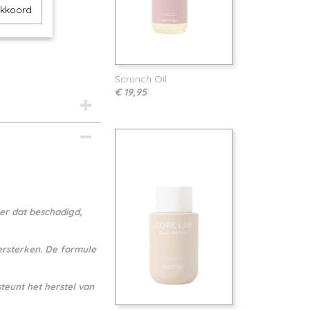
akkoord
Scrunch Oil
€ 19,95
er dat beschadigd,
ersterken. De formule
teunt het herstel van