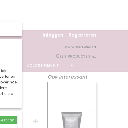
Inloggen
Registreren
UW WINKELWAGEN
Geen producten
(0)
 PILLOW
COLOR HOME KIT
+
iale
Ook interessant
 verlenen
e over hoe
dere
f die u
toestaan