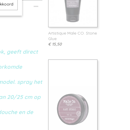
akkoord
Artistique Male CO. Stone
Glue
€ 15,50
k, geeft direct
voorkomde
model. spray het
van 20/25 cm op
 douche en de