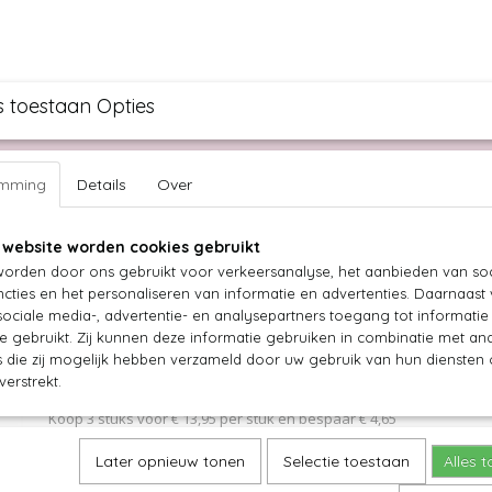
s toestaan Opties
ullen knippen
Bruidspagina
Over ons
Vacature
emming
Details
Over
 website worden cookies gebruikt
URLY SECRET OUTLET
LUXURY GOLD
TASSEN
BEAUTY
orden door ons gebruikt voor verkeersanalyse, het aanbieden van soc
Artistique Male CO. Grooming Spray
cties en het personaliseren van informatie en advertenties. Daarnaast
ociale media-, advertentie- en analysepartners toegang tot informati
te gebruikt. Zij kunnen deze informatie gebruiken in combinatie met an
€ 15,50
(inclusief btw 21%)
die zij mogelijk hebben verzameld door uw gebruik van hun diensten o
verstrekt.
Koop 2 stuks voor € 14,72 per stuk en bespaar € 1,56
Koop 3 stuks voor € 13,95 per stuk en bespaar € 4,65
Later opnieuw tonen
Selectie toestaan
Alles 
Specificaties