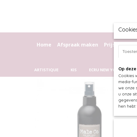
Cookie
Home
Afspraak maken
Prijslijst
Kr
Toest
Op deze
ARTISTIQUE
KIS
ECRU NEW YORK
C
Cookies w
media-fun
we onze s
u onze si
gegevens 
hen hebt 