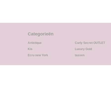
Categorieën
Artistique
Curly Secret OUTLET
Kis
Luxury Gold
Ecru new York
tassen