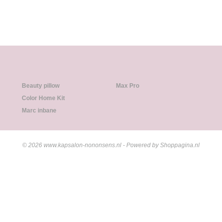
Beauty pillow
Max Pro
Color Home Kit
Marc inbane
© 2026 www.kapsalon-nononsens.nl - Powered by Shoppagina.nl