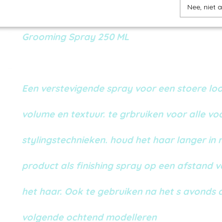
Productcode
8715563126037
Nee, niet 
Omschrijving
EAN code
8715563126037
Grooming Spray 250 ML
Een verstevigende spray voor een stoere loo
volume en textuur. te grbruiken voor alle 
stylingstechnieken. houd het haar langer in 
product als finishing spray op een afstand 
het haar. Ook te gebruiken na het s avonds
volgende ochtend modelleren